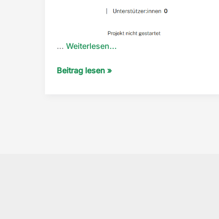
“Tierdocvogtland”
…
Weiterlesen...
Tierdocvogtland
Beitrag lesen »