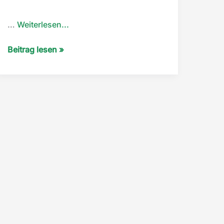
“CROWDFUNDING
…
Weiterlesen...
KAMPAGNE”
CROWDFUNDING
Beitrag lesen »
KAMPAGNE