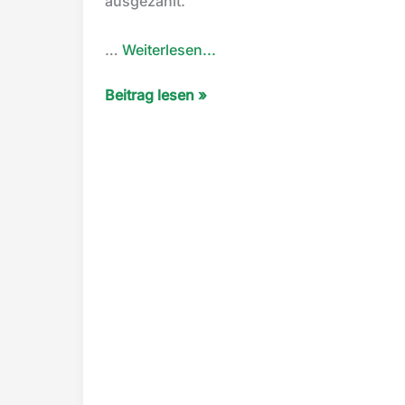
ausgezahlt.
“Crowdfunding
…
Weiterlesen...
Projekt”
Crowdfunding
Beitrag lesen »
Projekt