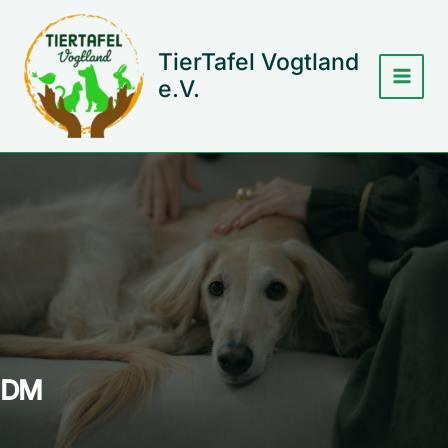
Zum
Inhalt
springen
TierTafel Vogtland
e.V.
DM