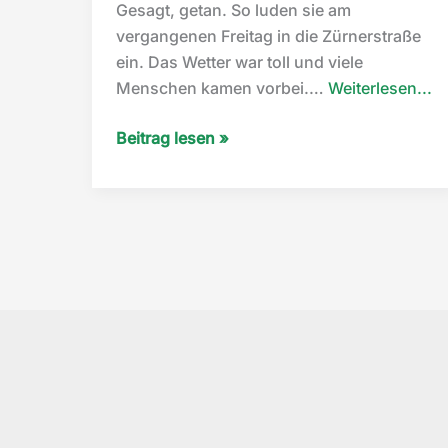
Gesagt, getan. So luden sie am
vergangenen Freitag in die Zürnerstraße
ein. Das Wetter war toll und viele
“
Menschen kamen vorbei.…
Weiterlesen...
de
Tag
Beitrag lesen »
N
der
Nachbarschaft