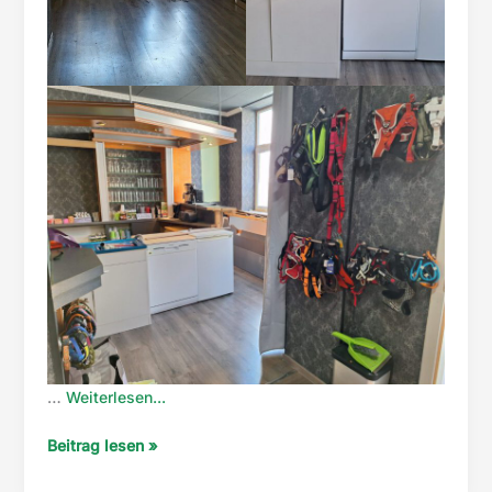
“Viel
…
Weiterlesen...
Arbeit
Viel
Beitrag lesen »
liegt
Arbeit
hinter