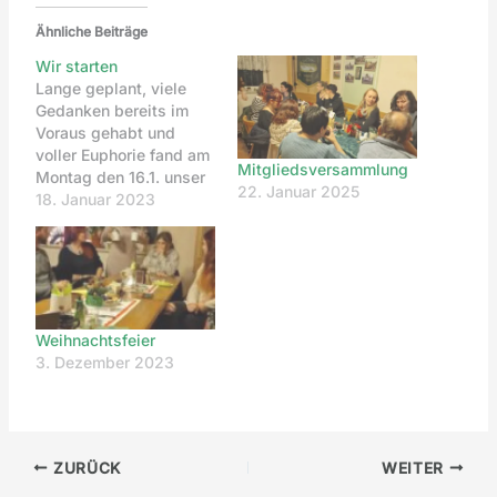
Ähnliche Beiträge
Wir starten
Lange geplant, viele
Gedanken bereits im
Voraus gehabt und
voller Euphorie fand am
Mitgliedsversammlung
Montag den 16.1. unser
22. Januar 2025
erstes Treffen in der
18. Januar 2023
Öffentlichkeit statt. Wir
haben liebe Menschen
kennen gelernt, die
bereit sind uns zu
unterstützen. Diese
Seite hier soll unsere
Weihnachtsfeier
Reichweite vergrößern
3. Dezember 2023
und alle Interessierten
ein Stück mitnehmen
auf dem…
ZURÜCK
WEITER