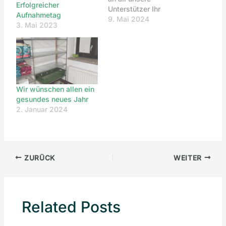
Erfolgreicher
Unterstützer Ihr
Aufnahmetag
bekommt eure Spende
9. Mai 2024
3. Mai 2023
wieder ausgezahlt.
Wir wünschen allen ein
gesundes neues Jahr
2. Januar 2024
ZURÜCK
WEITER
Related Posts