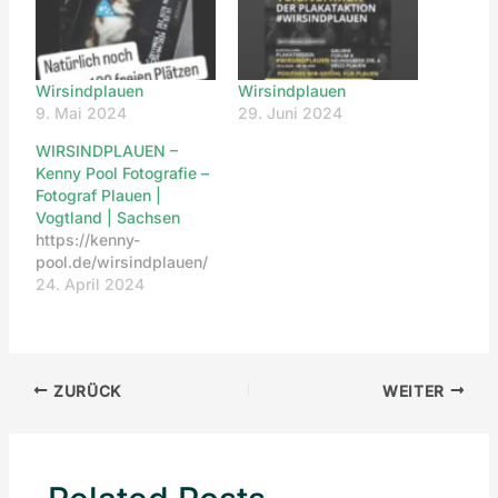
Wirsindplauen
Wirsindplauen
9. Mai 2024
29. Juni 2024
WIRSINDPLAUEN –
Kenny Pool Fotografie –
Fotograf Plauen |
Vogtland | Sachsen
https://kenny-
pool.de/wirsindplauen/
24. April 2024
ZURÜCK
WEITER