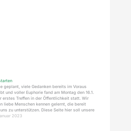
starten
e geplant, viele Gedanken bereits im Voraus
bt und voller Euphorie fand am Montag den 16.1.
 erstes Treffen in der Öffentlichkeit statt. Wir
n liebe Menschen kennen gelernt, die bereit
 uns zu unterstützen. Diese Seite hier soll unsere
hweite vergrößern und alle Interessierten ein
Januar 2023
k mitnehmen auf dem…