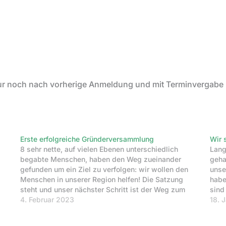
nur noch nach vorherige Anmeldung und mit Terminvergabe
Erste erfolgreiche Gründerversammlung
Wir 
8 sehr nette, auf vielen Ebenen unterschiedlich
Lang
begabte Menschen, haben den Weg zueinander
geha
gefunden um ein Ziel zu verfolgen: wir wollen den
unser
Menschen in unserer Region helfen! Die Satzung
habe
steht und unser nächster Schritt ist der Weg zum
sind
Notar, um den Verein eintragen zu lassen. Danach
4. Februar 2023
Reic
18. 
geht unser Gründungsprotokoll und…
Stüc