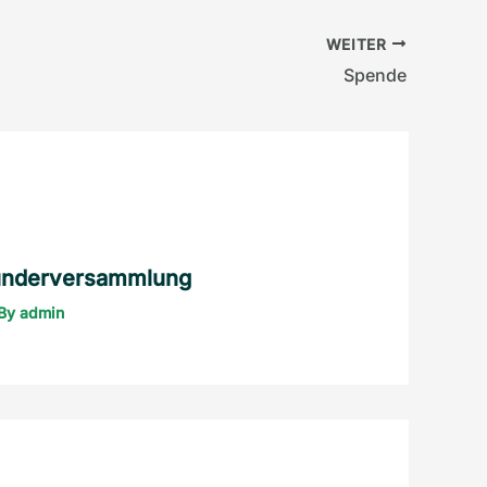
WEITER
Spende
ründerversammlung
 By
admin