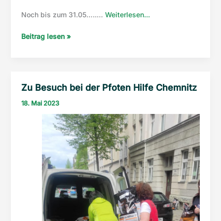
“Nicht
Noch bis zum 31.05…..…
Weiterlesen...
vergessen….”
Nicht
Beitrag lesen »
vergessen….
Zu Besuch bei der Pfoten Hilfe Chemnitz
18. Mai 2023