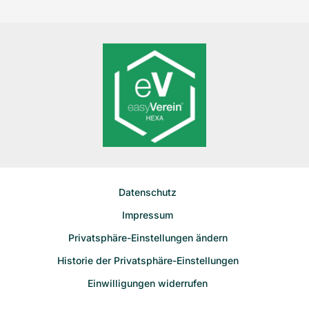
teilen:
Sie
Unterstützen
die
Sie
TierTafel
die
Vogtland
TierTafel
e.V.
Vogtland
mit
e.V.
Ihrer
mit
Stimme”
Ihrer
Stimme
Datenschutz
Impressum
Privatsphäre-Einstellungen ändern
Historie der Privatsphäre-Einstellungen
Einwilligungen widerrufen