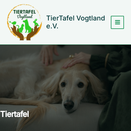
Zum
Inhalt
springen
TierTafel Vogtland
e.V.
Tiertafel