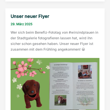
Tag
offenen
der
Tür”
offenen
Unser neuer Flyer
Tür
29. März 2025
Wer sich beim Benefiz-Fototag von #wirsindplauen in
der Stadtgalerie fotografieren lassen hat, wird ihn
sicher schon gesehen haben. Unser neuer Flyer ist
zusammen mit dem Frühling angekommen! 😀