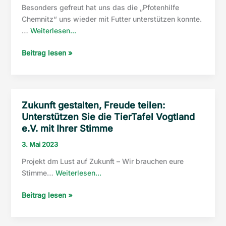
Besonders gefreut hat uns das die „Pfotenhilfe
Chemnitz“ uns wieder mit Futter unterstützen konnte.
“Zu
…
Weiterlesen...
Besuch
Zu
Beitrag lesen »
bei
Besuch
der
bei
Pfoten
der
Hilfe
Pfoten
Chemnitz”
Zukunft gestalten, Freude teilen:
Hilfe
Unterstützen Sie die TierTafel Vogtland
Chemnitz
e.V. mit Ihrer Stimme
3. Mai 2023
Projekt dm Lust auf Zukunft – Wir brauchen eure
“Zukunft
Stimme…
Weiterlesen...
gestalten,
Zukunft
Beitrag lesen »
Freude
gestalten,
teilen:
Freude
Unterstützen